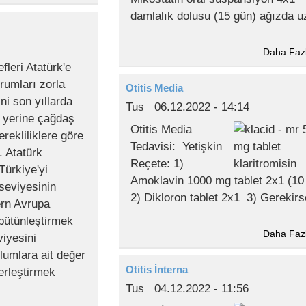
damlalık dolusu (15 gün) ağızda u
Daha Faz
fleri Atatürk'e
rumları zorla
Otitis Media
ini son yıllarda
Tus
06.12.2022 - 14:14
n yerine çağdaş
Otitis Media
rekliliklere göre
Tedavisi: Yetişkin
. Atatürk
Reçete: 1)
Türkiye'yi
Amoklavin 1000 mg tablet 2x1 (10
seviyesinin
2) Dikloron tablet 2x1 3) Gerekirs
rn Avrupa
i bütünleştirmek
Daha Faz
viyesini
umlara ait değer
Otitis İnterna
yerleştirmek
Tus
04.12.2022 - 11:56