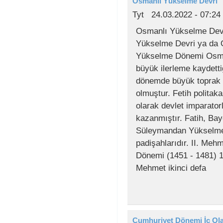
Osmanlı Yükselme Devri
Tyt
24.03.2022 - 07:24
Osmanlı Yükselme Dev
Yükselme Devri ya da 
Yükselme Dönemi Osman
büyük ilerleme kaydetti
dönemde büyük toprak 
olmuştur. Fetih politak
olarak devlet imparatorl
kazanmıştır. Fatih, Bay
Süleymandan Yükselme 
padişahlarıdır. II. Mehm
Dönemi (1451 - 1481) 14
Mehmet ikinci defa
Cumhuriyet Dönemi İç Ola