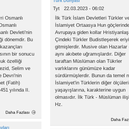
Türk Dünyası
Tyt
22.03.2023 - 06:02
ri Osmanlı
İlk Türk İslam Devletleri Türkler v
Osmanlı
İslamiyet Ortaasya Hun göçlerind
lı Devleti'nin
Avrupaya giden kollar Hristiyanlaş
ği dönemdir. Bu
Çindeki Türkler Budistleşerek eriy
kazançları
gitmişlerdir. Musive olan Hazarlar
asının bir sonucu
aynı akıbete uğramışlardır. Diğer
uk özelliği
taraftan Müslüman olan Tükrler
ezid, Selim ve
varlıklarını günümüze kadar
Devri'nin
sürdürmüşlerdir. Bunun da temel 
et (Fatih)
İslamiyet'in Türklerin diğer ölçüler
51 yılında II.
yaşayışlarına, karakterine uygun
olmasıdır. İlk Türk - Müslüman ilişk
Hz.
Daha Fazlası
Daha Faz
yları