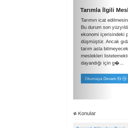
Tarımla İlgili Mes
Tarımın icat edilmesi
Bu durum son yüzyılda
ekonomi içerisindeki 
düşmüştür. Ancak gıda
tarım asla bitmeyecekt
meslekleri listelemek
dayandığı için g�...
Okumaya Devam Et
Konular