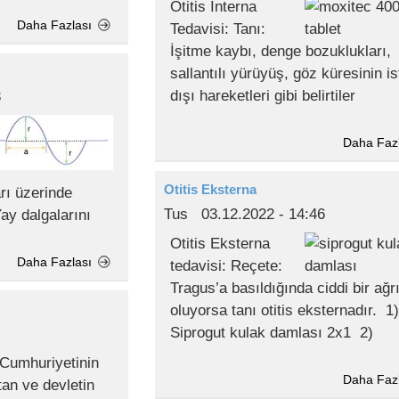
Otitis İnterna
Daha Fazlası
Tedavisi: Tanı:
İşitme kaybı, denge bozuklukları,
sallantılı yürüyüş, göz küresinin i
dışı hareketleri gibi belirtiler
3
Daha Faz
Otitis Eksterna
arı üzerinde
Tus
03.12.2022 - 14:46
ay dalgalarını
Otitis Eksterna
Daha Fazlası
tedavisi: Reçete:
Tragus’a basıldığında ciddi bir ağr
oluyorsa tanı otitis eksternadır. 1)
Siprogut kulak damlası 2x1 2)
e Cumhuriyetinin
Daha Faz
tan ve devletin