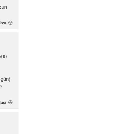
zun
lası
 gün)
e
lası