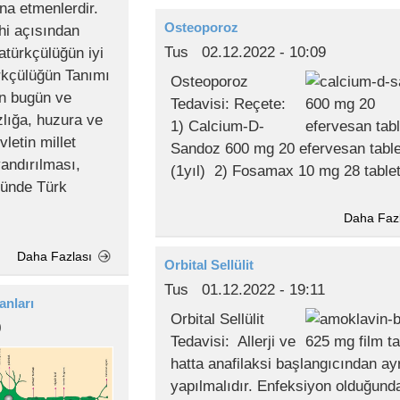
ana etmenlerdir.
Osteoporoz
hi açısından
Tus
02.12.2022 - 10:09
tatürkçülüğün iyi
ürkçülüğün Tanımı
Osteoporoz
in bugün ve
Tedavisi: Reçete:
lığa, huzura ve
1) Calcium-D-
letin millet
Sandoz 600 mg 20 efervesan tabl
andırılması,
(1yıl) 2) Fosamax 10 mg 28 table
ğünde Türk
Daha Faz
Daha Fazlası
Orbital Sellülit
Tus
01.12.2022 - 19:11
anları
Orbital Sellülit
0
Tedavisi: Allerji ve
hatta anafilaksi başlangıcından ay
yapılmalıdır. Enfeksiyon olduğund