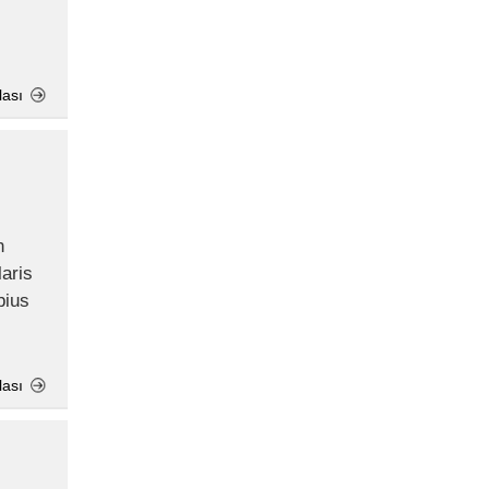
lası
n
aris
bius
lası