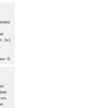
et 2x1
t
lası
rımı
an