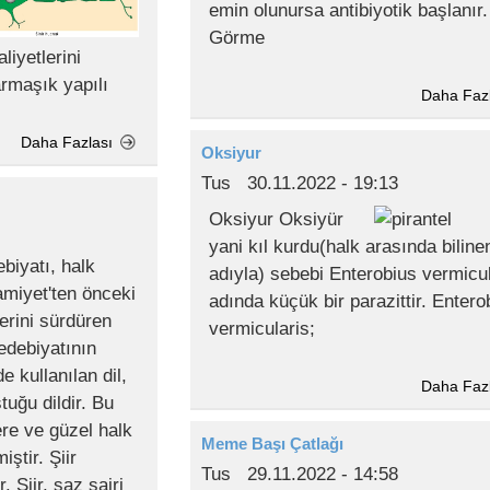
emin olunursa antibiyotik başlanır.
Görme
liyetlerini
armaşık yapılı
Daha Faz
Daha Fazlası
Oksiyur
Tus
30.11.2022 - 19:13
Oksiyur Oksiyür
yani kıl kurdu(halk arasında biline
biyatı, halk
adıyla) sebebi Enterobius vermicul
amiyet'ten önceki
adında küçük bir parazittir. Entero
erini sürdüren
vermicularis;
 edebiyatının
de kullanılan dil,
Daha Faz
tuğu dildir. Bu
re ve güzel halk
Meme Başı Çatlağı
iştir. Şiir
Tus
29.11.2022 - 14:58
 Şiir, saz şairi