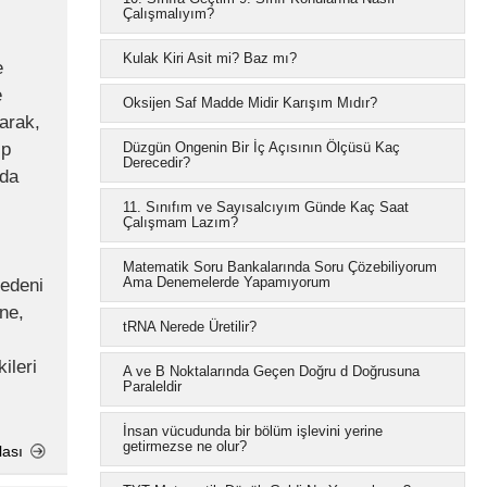
Çalışmalıyım?
Kulak Kiri Asit mi? Baz mı?
e
e
Oksijen Saf Madde Midir Karışım Mıdır?
arak,
ip
Düzgün Ongenin Bir İç Açısının Ölçüsü Kaç
Derecedir?
 da
11. Sınıfım ve Sayısalcıyım Günde Kaç Saat
Çalışmam Lazım?
Matematik Soru Bankalarında Soru Çözebiliyorum
Ama Denemelerde Yapamıyorum
nedeni
ine,
tRNA Nerede Üretilir?
ileri
A ve B Noktalarında Geçen Doğru d Doğrusuna
Paraleldir
İnsan vücudunda bir bölüm işlevini yerine
getirmezse ne olur?
lası