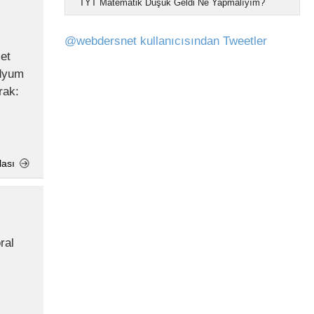
TYT Matematik Düşük Geldi Ne Yapmalıyım?
@webdersnet kullanıcısından Tweetler
rak:
lası