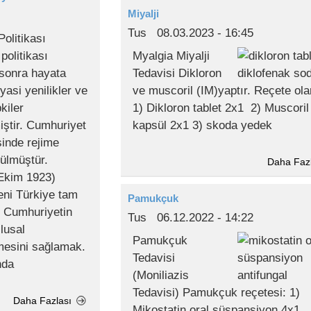
Miyalji
Tus
08.03.2023 - 16:45
olitikası
politikası
Myalgia Miyalji
 sonra hayata
Tedavisi Dikloron
yasi yenilikler ve
ve muscoril (IM)yaptır. Reçete ola
kiler
1) Dikloron tablet 2x1 2) Muscoril
iştir. Cumhuriyet
kapsül 2x1 3) skoda yedek
sinde rejime
rülmüştür.
Daha Faz
 Ekim 1923)
yeni Türkiye tam
Pamukçuk
. Cumhuriyetin
Tus
06.12.2022 - 14:22
lusal
Pamukçuk
mesini sağlamak.
Tedavisi
nda
(Moniliazis
Tedavisi) Pamukçuk reçetesi: 1)
Daha Fazlası
Mikostatin oral süspansiyon 4x1