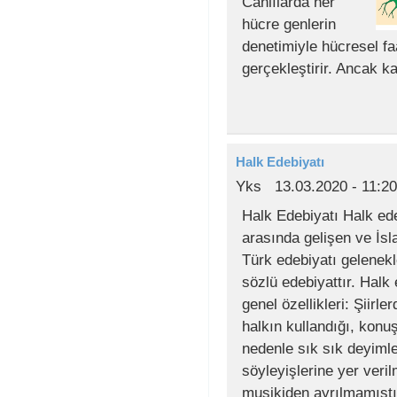
Canlılarda her
hücre genlerin
denetimiyle hücresel faa
gerçekleştirir. Ancak k
Halk Edebiyatı
Yks
13.03.2020 - 11:20
Halk Edebiyatı Halk ede
arasında gelişen ve İsl
Türk edebiyatı gelenekl
sözlü edebiyattır. Halk
genel özellikleri: Şiirler
halkın kullandığı, konuş
nedenle sık sık deyimle
söyleyişlerine yer verilm
musikiden ayrılmamıştır.